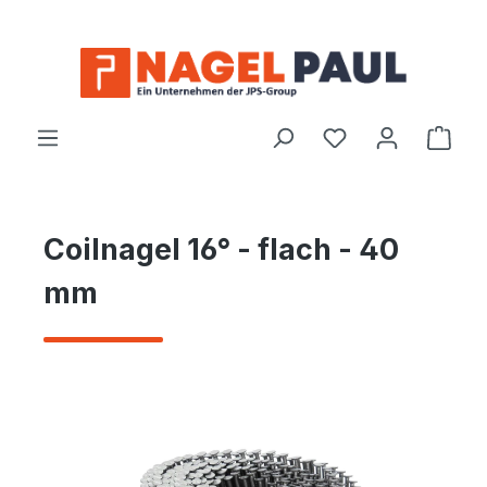
Zum Hauptinhalt springen
Ware
Coilnagel 16° - flach - 40
mm
Bildergalerie überspringen