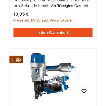
pro Sekunde Inhalt: Verflüssigtes Gas unter
Druck (extrem entflammbar)
Regulärer Preis:
13,95 €
Kraftstoffgehalt: 40 g Kraftstoffvolumen: 80
Preise inkl. MwSt. zzgl. Versandkosten
ml Lagertemperatur: + 5 °C bis + 25 °C
Betriebstemperatur: -10 °C bis + 50 °C
In den Warenkorb
Tipp