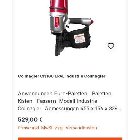
kg Tiefeneinstellung am Gerät
Spezialhalterung für geraden Schuss
Einstellbare Feuermodus, Kontakt- und
Einzelschußauslösung
Coilnagler CN100 EPAL Industrie Coilnagler
Anwendungen Euro-Paletten Paletten
Kisten Fässern Modell Industrie
Coilnagler Abmessungen 455 x 156 x 336
mm Gewicht 5,60 kg Magazinkapazität ?
Regulärer Preis:
529,00 €
150-300 Nägel Betriebsdruck 5~7 bar
Preise inkl. MwSt. zzgl. Versandkosten
Befestigung 15° drahtgebundene Epal-
Nägel Länge 70 mm ~ 90 mm Schaft 3,5