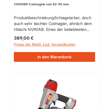
Dachverkleidung Eintreiben von 15°
CN90WP Coilnagler von 50-90 mm
drahtgebundenen und plastikgebundenen
Nägel von 38-75mm Leichtgewichtig und
ProduktbeschreibungSchlagstarker, doch
kompakte Größe Wir sind u?berzeugt
auch sehr leichter Coilnagler, ähnlich dem
davon, dass wir die besten Geräte &
Hitachi NV90AB. Eines der beliebtesten
Befestigungselemente der Branche
Nagler in Construction Segment.
Regulärer Preis:
389,00 €
anbieten. Daher können Sie sich beim Kauf
von BOSTITCH Geräten immer darauf
Preise inkl. MwSt. zzgl. Versandkosten
verlassen, dass umfangreiches Know-how,
Erfahrung und Kundendienst ihresgleichen
In den Warenkorb
suchen.