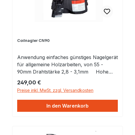
Coilnagler CN90
Anwendung einfaches günstiges Nagelgerät
für allgemeine Holzarbeiten, von 55 -
90mm Drahtstärke 2,8 - 3,1mm Hohe
Nagelgeschwindigkeit, Hohe
Regulärer Preis:
249,00 €
Magazinkapazität mit 225- 275 Nägel
Preise inkl. MwSt. zzgl. Versandkosten
Drehbare Ablufthaube Gewicht 4,1 kg
Klammer- / Nagellänge 50 - 90 mm
In den Warenkorb
Nageldurchmesser 2,87 - 3,33 mm Gewicht
in kg 4,1 kg Magazinkapazität / Stück 225 -
275 Stück Arbeitsdruck in bar 5 - 7 bar
Schalldämpfer ja Mit Sicherung ja