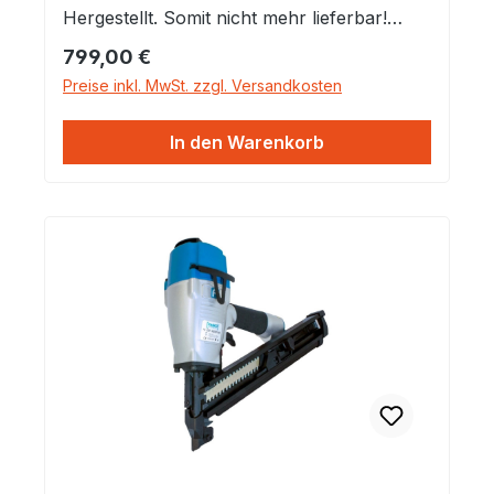
Hergestellt. Somit nicht mehr lieferbar!
>>> Aber Baugleich ist der Montana EPAL
Regulärer Preis:
799,00 €
Coilnagler CNW 38 100 <<<
Preise inkl. MwSt. zzgl. Versandkosten
In den Warenkorb