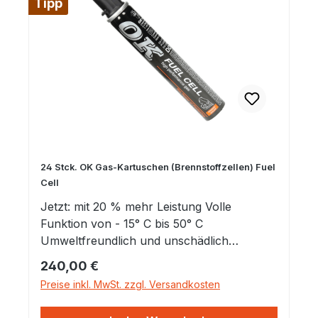
Tipp
24 Stck. OK Gas-Kartuschen (Brennstoffzellen) Fuel
Cell
Jetzt: mit 20 % mehr Leistung Volle
Funktion von - 15° C bis 50° C
Umweltfreundlich und unschädlich
Zertifiziert nachEN 12 205 Made in
Regulärer Preis:
240,00 €
Germany Einsetzbar von - 15° C bis + 50° C
Preise inkl. MwSt. zzgl. Versandkosten
Entsorgung: "Grüner Punkt" Zugelassene
Brennstoffzelle mit geprüften