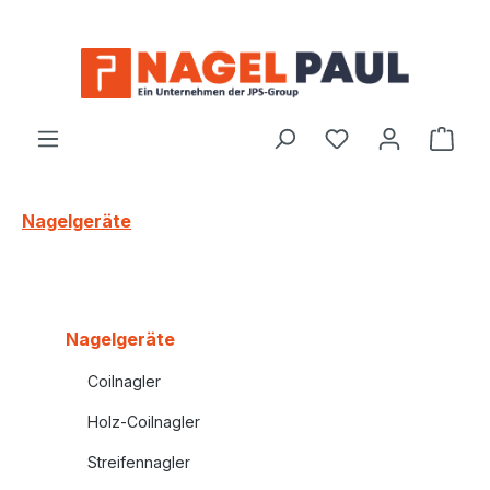
Zum Hauptinhalt springen
Ware
Nagelgeräte
Nagelgeräte
Coilnagler
Holz-Coilnagler
Streifennagler