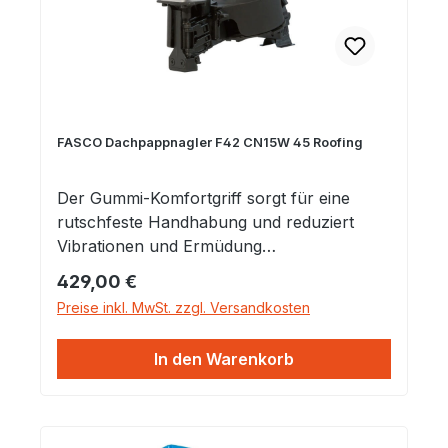
FASCO Dachpappnagler F42 CN15W 45 Roofing
Der Gummi-Komfortgriff sorgt für eine
rutschfeste Handhabung und reduziert
Vibrationen und Ermüdung
Hochschlagfestes Kunststoffmagazin
Regulärer Preis:
429,00 €
Seitenschutz schützt das Werkzeug vor
Preise inkl. MwSt. zzgl. Versandkosten
Kontakt mit rauen Oberflächen
Hartmetalleinsätze in der Nase, um Abrieb
In den Warenkorb
zu vermeiden und das Werkzeug besser zu
positionieren Gerader Einstellschieber, der
eine genaue und reibungslose Befestigung
ermöglicht Einstellbare Sicherheits- und