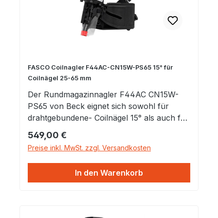
FASCO Coilnagler F44AC-CN15W-PS65 15° für
Coilnägel 25-65 mm
Der Rundmagazinnagler F44AC CN15W-
PS65 von Beck eignet sich sowohl für
drahtgebundene- Coilnägel 15° als auch für
Coilnägel mit Plastikband 15°.Das leichte
Regulärer Preis:
549,00 €
Gewicht von nur 2,40 kg und die optimale
Preise inkl. MwSt. zzgl. Versandkosten
Balance des Gerätes sorgen für eine
bequeme Handhabung. Die pneumatische
In den Warenkorb
Zuführung und das Positionierungssystem
ermöglicht präzises setzten der Nägel. Der
Coilnagler besitzt außerdem über ein
Umlegeschalter wodurch zwischen