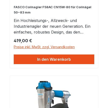
FASCO Coilnagler F58AC CN15W-80 für Coilnägel
50~83 mm
Ein Hochleistungs-, Allzweck- und
Industrienagler der neuen Generation. Ein
einfaches, robustes Design, das den
härtesten Bedingungen mit begrenztem
Regulärer Preis:
419,00 €
Rückstoß und genauem Gleichgewicht
Preise inkl. MwSt. zzgl. Versandkosten
standhält. Verarbeitet 50 - 83 mm Coilnägel
im herkömmlichen 16-Grad-
In den Warenkorb
Winkel. Geeignet für
Nagelschaftdurchmesser von 2,50 - 3,30
mm. Leistungsstarker Paletten-Nagler
Ausbalanciertes Design Magazin mit
verstellbarer Bodemplatte aus Stahl