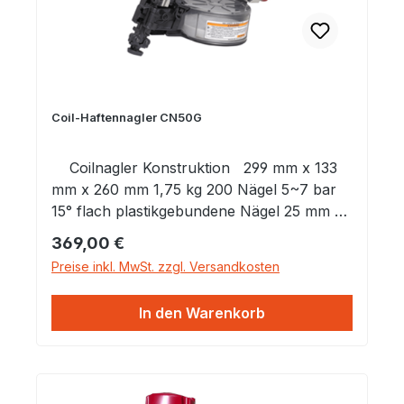
Coil-Haftennagler CN50G
Coilnagler Konstruktion 299 mm x 133
mm x 260 mm 1,75 kg ​200 Nägel 5~7 bar ​​
15° flach plastikgebundene Nägel 25 mm ~
50 mm 2,2 mm ~ 2,5 mm 5,3 mm ~ 7,15
Regulärer Preis:
369,00 €
mm Anwendung -Befestigung von Haften,
Preise inkl. MwSt. zzgl. Versandkosten
Blechdächern, Zinkverkleidungen, sowie
Gipsplatten und Spanplatten
In den Warenkorb
Einsatzgebiete: zur Befestigung von Haften,
Blechdächer, Zinverkleidungen,
sowieGipsplatten, Spannplatten Vorteile:
Extrem leichtes Handliches Gerät, nur 1,75