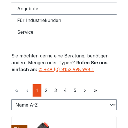
Angebote
Für Industriekunden
Service
Sie möchten gerne eine Beratung, benötigen
andere Mengen oder Typen?
Rufen Sie uns
einfach an:
✆ +49 (0) 8152 998 998 1
Seite
Seite
Seite
Seite
Seite
1
2
3
4
5