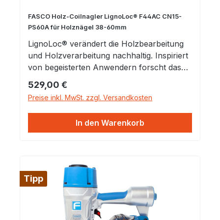
FASCO Holz-Coilnagler LignoLoc® F44AC CN15-
PS60A für Holznägel 38-60mm
LignoLoc® verändert die Holzbearbeitung
und Holzverarbeitung nachhaltig. Inspiriert
von begeisterten Anwendern forscht das
Forschungs- und Entwicklungsteam der
Regulärer Preis:
529,00 €
BECK Fastener Group unermüdlich an
Preise inkl. MwSt. zzgl. Versandkosten
möglichen Anwendungen: -
Holzinnenverkleidungen- Holzfassaden-
In den Warenkorb
Holzzäune- Naturmöbel- Saunabau-
Fußböden: OSB- und Echtholzdielen-
Verarbeitung von Altholz- Bootsbau-
Holzsärge- u. v. m. Das LignoLoc® System
kombiniert Nachhaltigkeit mit der
Tipp
Geschwindigkeit pneumatischer
Befestigung. Das F44AC LignoLoc® Gerät
wurde speziell für Beck LignoLoc®, den