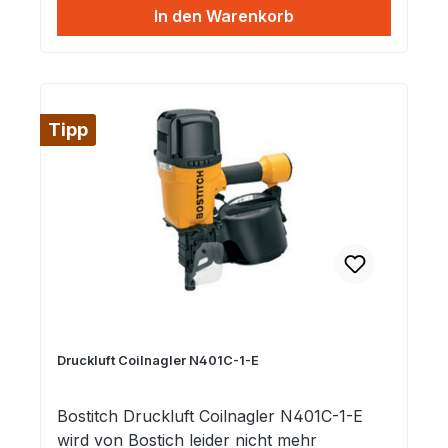
In den Warenkorb
Magazinkapazität 120 Nägel Betriebsdruck
5~7 bar Befestigung ?15° drahtgebundene
Dachpappnägel Länge 19 mm ~ 45 mm
Schaft 3,05 mm Kopf 10,5 mm
Tipp
Druckluft Coilnagler N401C-1-E
Bostitch Druckluft Coilnagler N401C-1-E
wird von Bostich leider nicht mehr