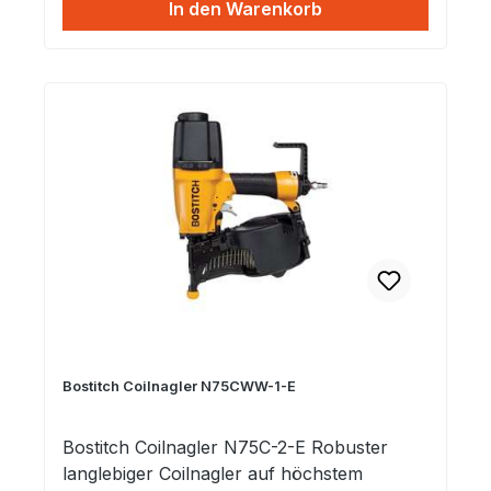
In den Warenkorb
Kontrolle. Einfach verstellbares Magazin.
Bostitch Coilnagler N75CWW-1-E
Bostitch Coilnagler N75C-2-E Robuster
langlebiger Coilnagler auf höchstem