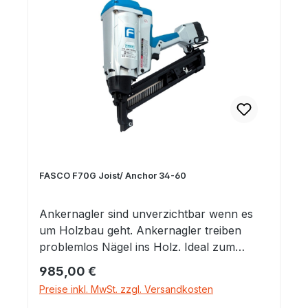
Tiefenregelung Einzelschuss und
Kontaktauslösung
FASCO F70G Joist/ Anchor 34-60
Ankernagler sind unverzichtbar wenn es
um Holzbau geht. Ankernagler treiben
problemlos Nägel ins Holz. Ideal zum
Befestigung von z.B. Winkelverbinder,
Regulärer Preis:
985,00 €
Balkenverbinder, Windrispen,
Preise inkl. MwSt. zzgl. Versandkosten
Sparrenfußbeschläge. In jeden Fall ist eine