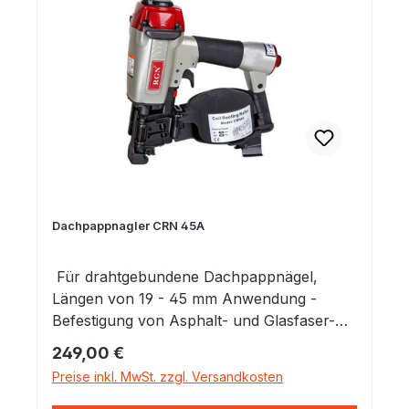
Ausstattung / Zubehör ja Kraftvoll, geringes
Gewicht, große Ladekapazität,
komfortabler Gummigriff, Anwendung:
Paletten, Kisten, Zaunbau, Allgemeine
Bauanwendung
Dachpappnagler CRN 45A
Für drahtgebundene Dachpappnägel,
Längen von 19 - 45 mm Anwendung -
Befestigung von Asphalt- und Glasfaser-
Schindeln-Montage von Aussenfassaden-
Regulärer Preis:
249,00 €
Befestigung von Drahtlatten auf Sperrholz
Preise inkl. MwSt. zzgl. Versandkosten
Modell Dachpappnagler Abmessungen 313
mm x 116 mm x 271 mm Gewicht 2,58 kg