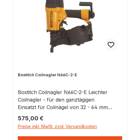
Nägel Staub- und Schmutzschutz
Robustes Magazin für längere Haltbarkeit
Höhenverstellbares Magazin
Bostitch Coilnagler N66C-2-E
Bostitch Coilnagler N66C-2-E Leichter
Coilnagler - für den ganztägigen
Einsatzt für Coilnägel von 32 - 64 mm
Durch das leichte und widerstandsfähige
Regulärer Preis:
575,00 €
Gehäuse ist dieses Gerät ideal für den
Preise inkl. MwSt. zzgl. Versandkosten
ganztägigen Einsatz geeignet. Voll
verstellbarer Tiefenanschlag für höchste