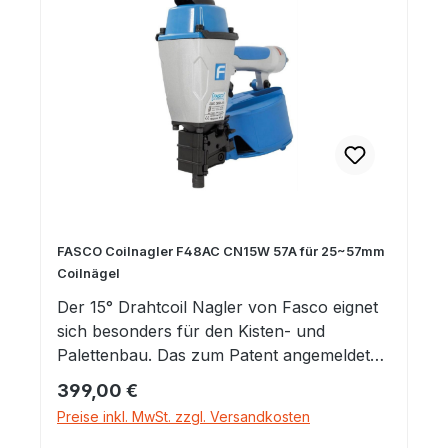
Einzelschuss- und Kontakt Auslösung
gewählt werden kann. Mit einem
Tiefenstellrad kann die Einschlagtiefe
werkzeuglos justiert werden. Außerdem
können Abdrücke im Holz mit einem
abnehmbaren Gummiaufsatz vermieden
werden.Anwendungsbereiche:-
Fassadenverkleiung- Zaunbau-
Unterböden- Terrassenbau- Dachbalken-
Gartenmöbel- Kistenbau usw.
FASCO Coilnagler F48AC CN15W 57A für 25~57mm
Coilnägel
Der 15° Drahtcoil Nagler von Fasco eignet
sich besonders für den Kisten- und
Palettenbau. Das zum Patent angemeldete
Design überzeugt durch exzellente
Regulärer Preis:
399,00 €
Ergonomie sowie Balance bei nur 2,9kg
Preise inkl. MwSt. zzgl. Versandkosten
Gerätegewicht sowie ein hochschlagfestes