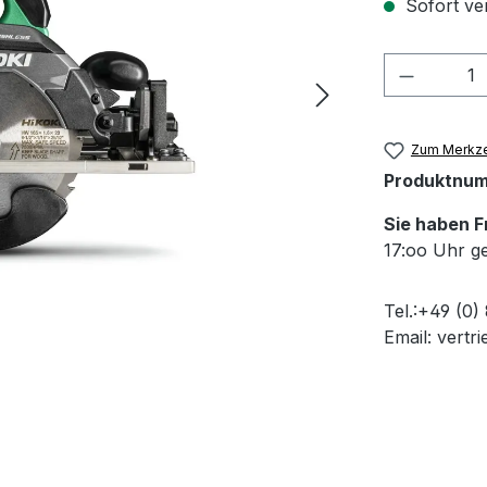
Sofort ver
Produkt 
Zum Merkze
Produktnu
Sie haben 
17:oo Uhr ge
Tel.:+49 (0)
Email: vertr