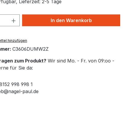
fügbar, Lieferzeit: 2-5 Tage
Anzahl: Gib den gewünschten Wert ein 
In den Warenkorb
ttel hinzufügen
mmer:
C3606DUMW2Z
Fragen zum Produkt?
Wir sind Mo. - Fr. von 09:oo -
rne für Sie da:
 8152 998 998 1
ieb@nagel-paul.de