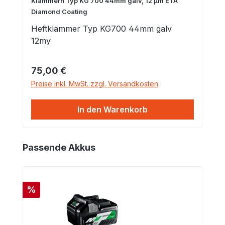
Klammern Typ KG 700 44mm galv, 12 µm ETA
Diamond Coating
Heftklammer Typ KG700 44mm galv
12my
Regulärer Preis:
75,00 €
Preise inkl. MwSt. zzgl. Versandkosten
In den Warenkorb
Produktgalerie überspringen
Passende Akkus
Rabatt
%