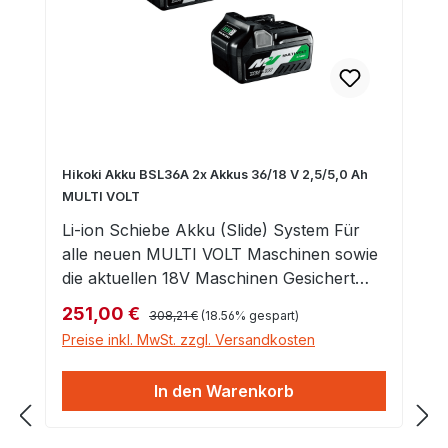
Hikoki Akku BSL36A 2x Akkus 36/18 V 2,5/5,0 Ah
MULTI VOLT
Li-ion Schiebe Akku (Slide) System Für
alle neuen MULTI VOLT Maschinen sowie
die aktuellen 18V Maschinen Gesichert
gegen Tiefenentladung, Überladung,
Regulärer Preis:
Verkaufspreis:
251,00 €
308,21 €
(18.56% gespart)
Überlastung und Überhitzung Aufladen
Preise inkl. MwSt. zzgl. Versandkosten
nur mit Li-ion fähigen Ladegeräten z.B.
UC18YFSL / UC18YSL3 und einigen
In den Warenkorb
anderen möglich Ladezeit mit UC18YSL3
nur 32 Minuten