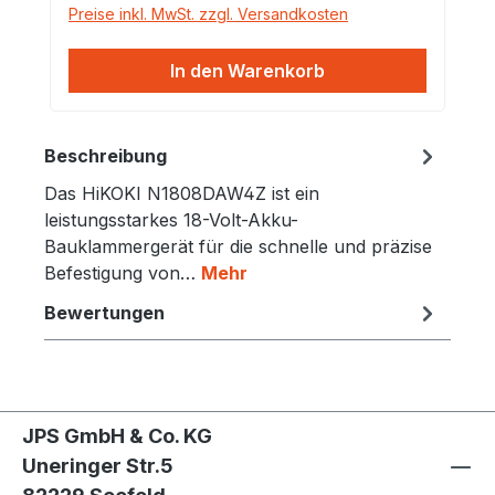
Preise inkl. MwSt. zzgl. Versandkosten
nur mit Li-ion fähigen Ladegeräten z.B.
UC18YFSL / UC18YSL3 und einigen
In den Warenkorb
anderen möglich Ladezeit mit UC18YSL3
nur 32 Minuten Spannung: 36/18 V
Kapazität: 2,5/5,0 Ah Ausführung:
Beschreibung
Lithium-Ionen
Das HiKOKI N1808DAW4Z ist ein
leistungsstarkes 18-Volt-Akku-
Bauklammergerät für die schnelle und präzise
Befestigung von…
Mehr
Bewertungen
JPS GmbH & Co. KG
Uneringer Str.5