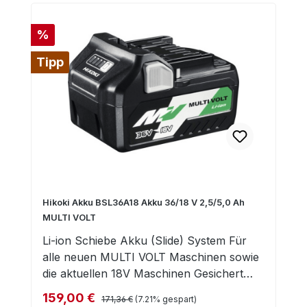
Rabatt
%
Tipp
Hikoki Akku BSL36A18 Akku 36/18 V 2,5/5,0 Ah
MULTI VOLT
Li-ion Schiebe Akku (Slide) System Für
alle neuen MULTI VOLT Maschinen sowie
die aktuellen 18V Maschinen Gesichert
gegen Tiefenentladung, Überladung,
Regulärer Preis:
Verkaufspreis:
159,00 €
171,36 €
(7.21% gespart)
Überlastung und Überhitzung Aufladen