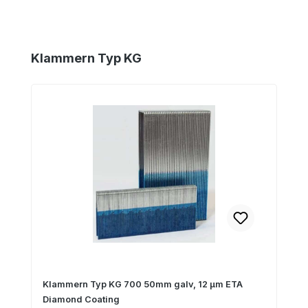
Produktgalerie überspringen
Klammern Typ KG
Klammern Typ KG 700 50mm galv, 12 µm ETA
Diamond Coating