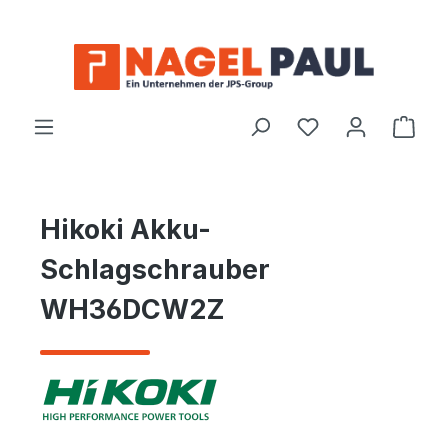
Zum Hauptinhalt springen
Ware
Hikoki Akku-
Schlagschrauber
WH36DCW2Z