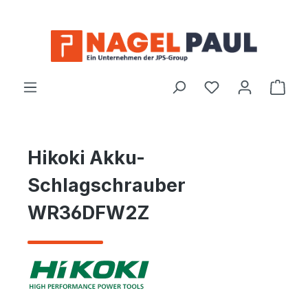
Zum Hauptinhalt springen
Ware
Hikoki Akku-
Schlagschrauber
WR36DFW2Z