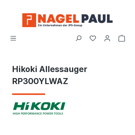
Zum Hauptinhalt springen
Ware
Hikoki Allessauger
RP300YLWAZ
Bildergalerie überspringen