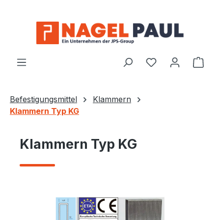
Zum Hauptinhalt springen
Ware
Befestigungsmittel
Klammern
Klammern Typ KG
Klammern Typ KG
Bildergalerie überspringen