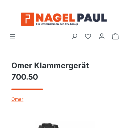
Zum Hauptinhalt springen
Ware
Omer Klammergerät
700.50
Omer
Bildergalerie überspringen