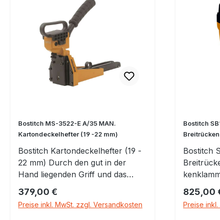
Abluft-Auslass für bequemens
und sauberes Arbeiten Dial-A-
Depth zur Einstellung des
Tiefenanschlags für bündiges
oder tiefes Eintreiben der Nägel
Staub- und Schmutzschutz
Robustes Magazin für längere
Haltbarkeit Höhenverstellbares
Magazin
Bostitch MS-3522-E A/35 MAN.
Bostitch S
Kartondeckelhefter (19 -22 mm)
Breitrücke
Bostitch Kartondeckelhefter (19 -
Bostitch 
22 mm) Durch den gut in der
Breitrück
Hand liegenden Griff und das
kenklamm
geringe Gewicht durch die
Einzelsc
Regulärer Preis:
Regulärer
379,00 €
825,00 
Verarbeitung von Aluminium
Auslöses
Preise inkl. MwSt. zzgl. Versandkosten
Preise inkl
eignen sich diese handbetriebenen
Verarbeit