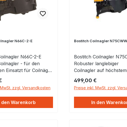
ilnagler N66C-2-E
Bostitch Coilnagler N75CWW
Coilnagler N66C-2-E
Bostitch Coilnagler N75
oilnagler - für den
Robuster langlebiger
en Einsatzt für Coilnägel
Coilnagler auf höchstem
ch das leichte
Industriestandard für Co
 Preis:
Regulärer Preis:
€
499,00 €
rstandsfähige Gehäuse
von 40 - 75 mm Werkze
. MwSt. zzgl. Versandkosten
Preise inkl. MwSt. zzgl. Ver
 Gerät ideal für den
Angaben DAS IDEALE GERÄT
n Einsatz geeignet. Voll
FÜR VERKLEIDUNG &
n den Warenkorb
In den Warenko
arer Tiefenanschlag für
VERSCHALUNG. Beim N
ontrolle. Einfach
sichtbarer Holzoberfläc
ares Magazin.
der Verkleidung oder Ve
wollen Sie sicher sein, d