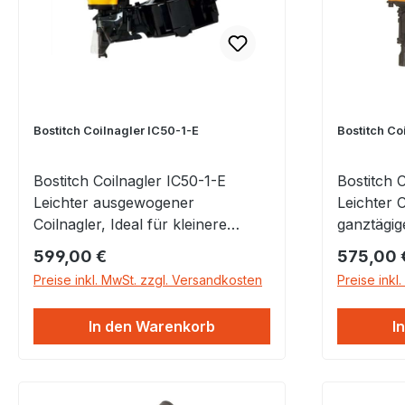
Bostitch Coilnagler IC50-1-E
Bostitch Co
Bostitch Coilnagler IC50-1-E
Bostitch 
Leichter ausgewogener
Leichter C
Coilnagler, Ideal für kleinere
ganztägig
Kisten und Spanverlegeplatten
von 32 - 64 mm Dur
Regulärer Preis:
Regulärer
599,00 €
575,00 
(Nut & Feder), Passend für
und wide
Preise inkl. MwSt. zzgl. Versandkosten
Preise inkl
Coilnägel von 25 - 60 mm Leicht &
ist dieses
Kompakt Leichtes und kompaktes
ganztägige
In den Warenkorb
I
Werkzeug für kurze Nägel
verstellb
entwickelt. Ideal für kleinere
höchste K
Kisten und Spanverlegeplatten
verstellb
(Nut & Feder). 360° verstellbarer