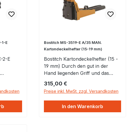
-1-E
Bostitch MS-3519-E A/35 MAN.
Kartondeckelhefter (15-19 mm)
C-2-E
Bostitch Kartondeckelhefter (15 -
19 mm) Durch den gut in der
Hand liegenden Griff und das
ilnägel
geringe Gewicht durch die
Regulärer Preis:
315,00 €
ug-
Verarbeitung von Aluminium
sandkosten
Preise inkl. MwSt. zzgl. Versandkosten
eignen sich diese handbetriebenen
Werkzeuge ideal für kleinere
rb
In den Warenkorb
ageln
Auftragsvolumen von
hen an
Deckelverschlüssen bei ein- und
rschalung
zweilagigen Kartonagen.
ass das