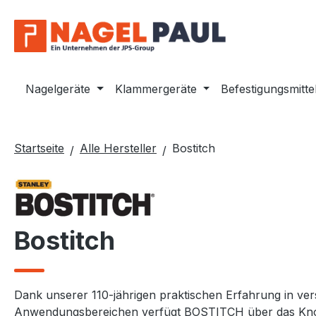
m Hauptinhalt springen
Zur Suche springen
Zur Hauptnavigation springen
Nagelgeräte
Klammergeräte
Befestigungsmitte
Startseite
Alle Hersteller
Bostitch
Bostitch
Dank unserer 110-jährigen praktischen Erfahrung in ve
Anwendungsbereichen verfügt BOSTITCH über das Kn