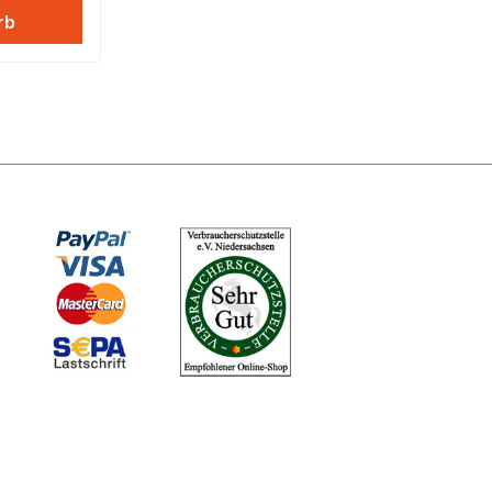
rb
l von 38-
nd
d u?
 die
er
r können
r darauf
eiches
und
hen