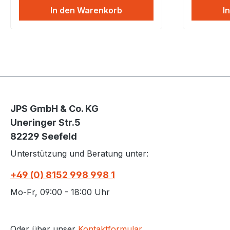
Werkzeuge ideal für kleinere
Dämmstof
In den Warenkorb
I
Auftragsvolumen von
Dämmplatt
Deckelverschlüssen bei ein- und
Holzwolle
zweilagigen Kartonagen.
uvm.Wer
SB130 ist
Klammerg
eigens fü
Installati
indem es D
JPS GmbH & Co. KG
Breitrück
Uneringer Str.5
mm eintr
82229 Seefeld
verfügt ü
Handgriff
Unterstützung und Beratung unter:
und genau
kann, sow
+49 (0) 8152 998 998 1
einstellb
Mo-Fr, 09:00 - 18:00 Uhr
Oder über unser
Kontaktformular
.