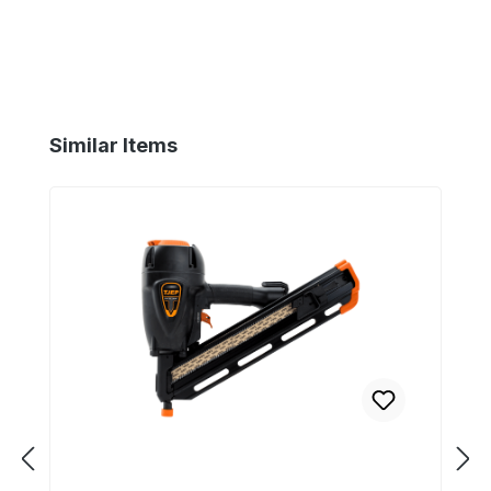
Produktgalerie überspringen
Similar Items