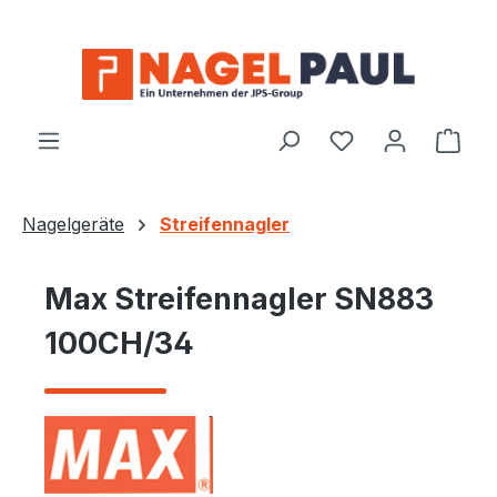
Zum Hauptinhalt springen
Ware
Nagelgeräte
Streifennagler
Max Streifennagler SN883
100CH/34