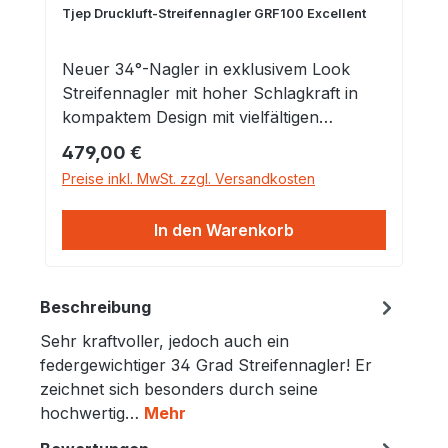
Tjep Druckluft-Streifennagler GRF100 Excellent
Neuer 34°-Nagler in exklusivem Look
Streifennagler mit hoher Schlagkraft in
kompaktem Design mit vielfältigen
Einsatzmöglichkeiten. Perfekt für Latten,
Regulärer Preis:
479,00 €
Sparren, Schalungen, Holzfußboden,
Preise inkl. MwSt. zzgl. Versandkosten
Holzverkleidungen und vieles mehr.
Produktvorteile SchlagkräftigSchlägt 4
In den Warenkorb
Ringnägel ein - jedesmal!Kompaktes
DesignGute AusgewogenheitEinstellbare
AusblasöffnungEinstellbare
Beschreibung
SchlagtiefeLadung des Magazins von
hintenLeichtes und handliches
Sehr kraftvoller, jedoch auch ein
GerätGummianschlagNo-Mark-Nase
federgewichtiger 34 Grad Streifennagler! Er
Neues kompaktes Modell für Dachleisten,
zeichnet sich besonders durch seine
Balken, Verschalung, Böden,
hochwertig…
Mehr
Holzbekleidung usw. Hohe Schlagkraft in