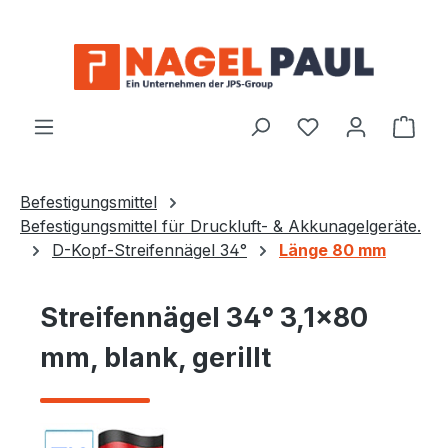
Zum Hauptinhalt springen
Ware
Befestigungsmittel
Befestigungsmittel für Druckluft- & Akkunagelgeräte.
D-Kopf-Streifennägel 34°
Länge 80 mm
Streifennägel 34° 3,1×80
mm, blank, gerillt