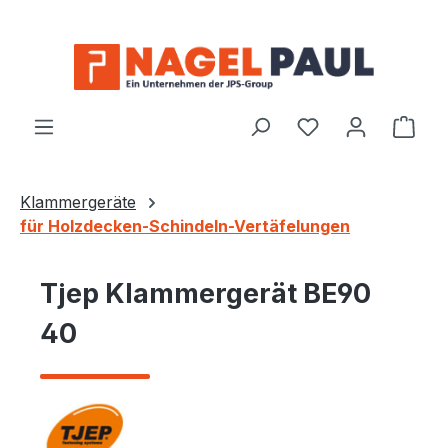
Zum Hauptinhalt springen
Ware
Klammergeräte
für Holzdecken-Schindeln-Vertäfelungen
Tjep Klammergerät BE90
40