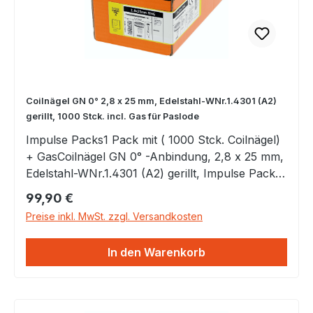
Coilnägel GN 0° 2,8 x 25 mm, Edelstahl-WNr.1.4301 (A2)
gerillt, 1000 Stck. incl. Gas für Paslode
Impulse Packs1 Pack mit ( 1000 Stck. Coilnägel)
+ GasCoilnägel GN 0° -Anbindung, 2,8 x 25 mm,
Edelstahl-WNr.1.4301 (A2) gerillt, Impulse Packs
incl. Gas für Paslode IM 45GN
Regulärer Preis:
99,90 €
Preise inkl. MwSt. zzgl. Versandkosten
In den Warenkorb