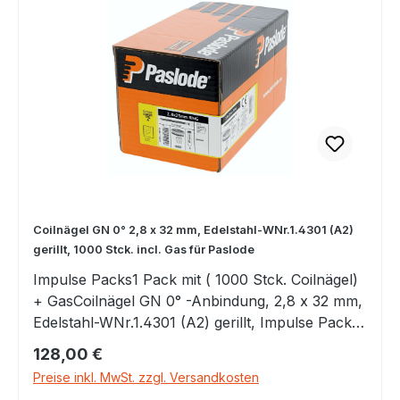
Coilnägel GN 0° 2,8 x 32 mm, Edelstahl-WNr.1.4301 (A2)
gerillt, 1000 Stck. incl. Gas für Paslode
Impulse Packs1 Pack mit ( 1000 Stck. Coilnägel)
+ GasCoilnägel GN 0° -Anbindung, 2,8 x 32 mm,
Edelstahl-WNr.1.4301 (A2) gerillt, Impulse Packs
incl. Gas für Paslode IM 45GN
Regulärer Preis:
128,00 €
Preise inkl. MwSt. zzgl. Versandkosten