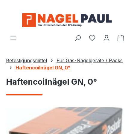
Zum Hauptinhalt springen
Ware
Befestigungsmittel
Für Gas-Nagelgeräte / Packs
Haftencoilnägel GN, 0°
Haftencoilnägel GN, 0°