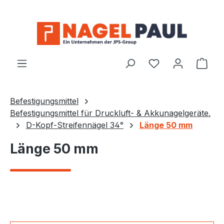
Zum Hauptinhalt springen
Ware
Befestigungsmittel
Befestigungsmittel für Druckluft- & Akkunagelgeräte.
D-Kopf-Streifennägel 34°
Länge 50 mm
Länge 50 mm