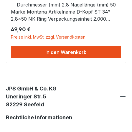
Durch­messer (mm) 2,8 Nagel­länge (mm) 50
Marke Montana Artikelname D-Kopf ST 34°
2,8×50 NK Ring Verpackungs­einheit 2.000
Winkel (°) 34 Magaziniert mit Papier
Regulärer Preis:
49,90 €
Magazinierungsart Streifen Kopftyp D-Kopf
Preise inkl. MwSt. zzgl. Versandkosten
Material Stahl Oberflächen­behandlung Verzinkt
Ausfüh­rung Ring
In den Warenkorb
JPS GmbH & Co. KG
Uneringer Str.5
82229 Seefeld
Rechtliche Informationen